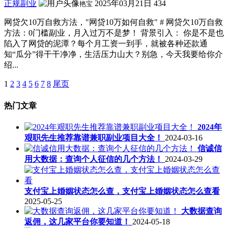
正规副业
2025年03月21日
434
艳宝
网贷欠10万自救方法，"网贷10万如何自救" # 网贷欠10万自救
方法：0门槛副业，月入过万不是梦！ 背景引入： 你是不是也
陷入了网贷的泥潭？每个月工资一到手，就被各种还款通
知“瓜分”得干干净净，生活压力山大？别急，今天我要给你介
绍...
1
2
3
4
5
6
7
8
尾页
热门文章
2024年
艰职先生推荐靠谱兼职副业项目大全！
2024-03-16
信诚信
用大数据：查询个人征信的几个方法！
2024-03-29
支付宝上婚姻状态怎么查，支付宝上婚姻状态怎么查看
2025-05-25
大数据查询
返佣，这几家平台你要知道！
2024-05-18