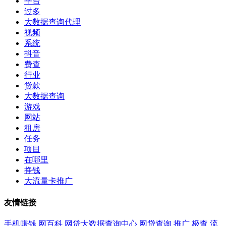
平台
过多
大数据查询代理
视频
系统
抖音
费查
行业
贷款
大数据查询
游戏
网站
租房
任务
项目
在哪里
挣钱
大流量卡推广
友情链接
手机赚钱
网百科
网贷大数据查询中心
网贷查询
推广
极查
流