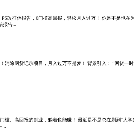
口：PS改征信报告，0门槛高回报，轻松月入过万！ 你是不是也
告...
业！消除网贷记录项目，月入过万不是梦！ 背景引入： “网贷一
看！0门槛、高回报的副业，躺着也能赚！ 最近是不是总在刷到“
..