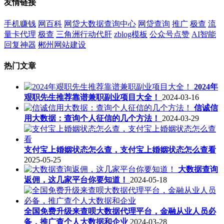
友情链接
手机赚钱
网百科
网贷大数据查询中心
网贷查询
推广
极查
流
量卡代理
极查
三角洲行动代肝
zblog模板
公众号点赞
AI智能
回复神器
郴州网站建设
热门文章
2024年
艰职先生推荐靠谱兼职副业项目大全！
2024-03-16
信诚信
用大数据：查询个人征信的几个方法！
2024-03-29
支付宝上婚姻状态怎么查，支付宝上婚姻状态怎么查看
2025-05-25
大数据查询
返佣，这几家平台你要知道！
2024-05-18
全国免费升级来查呗大数据代理平台，金融从业人员必
备，推广查个人大数据和企业
2024-03-28