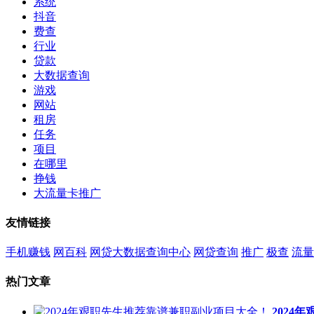
系统
抖音
费查
行业
贷款
大数据查询
游戏
网站
租房
任务
项目
在哪里
挣钱
大流量卡推广
友情链接
手机赚钱
网百科
网贷大数据查询中心
网贷查询
推广
极查
流量
热门文章
2024