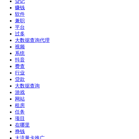
贷记
赚钱
软件
兼职
平台
过多
大数据查询代理
视频
系统
抖音
费查
行业
贷款
大数据查询
游戏
网站
租房
任务
项目
在哪里
挣钱
大流量卡推广