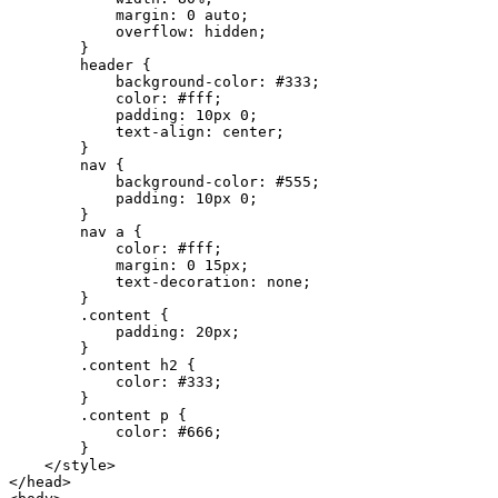
            margin: 0 auto;

            overflow: hidden;

        }

        header {

            background-color: #333;

            color: #fff;

            padding: 10px 0;

            text-align: center;

        }

        nav {

            background-color: #555;

            padding: 10px 0;

        }

        nav a {

            color: #fff;

            margin: 0 15px;

            text-decoration: none;

        }

        .content {

            padding: 20px;

        }

        .content h2 {

            color: #333;

        }

        .content p {

            color: #666;

        }

    </style>

</head>
