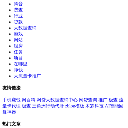
抖音
费查
行业
贷款
大数据查询
游戏
网站
租房
任务
项目
在哪里
挣钱
大流量卡推广
友情链接
手机赚钱
网百科
网贷大数据查询中心
网贷查询
推广
极查
流
量卡代理
极查
三角洲行动代肝
zblog模板
木霖科技
AI智能回
复神器
热门文章