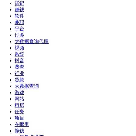
贷记
赚钱
软件
兼职
平台
过多
大数据查询代理
视频
系统
抖音
费查
行业
贷款
大数据查询
游戏
网站
租房
任务
项目
在哪里
挣钱