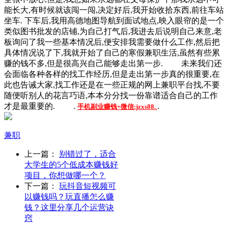
能长大,有时候就该闯一闯,决定好后,我开始收拾东西,前往车站
坐车. 下车后,我用高德地图导航到面试地点,映入眼帘的是一个
类似图书批发的店铺,为自己打气后,我进去后说明自己来意,老
板询问了我一些基本情况后,便安排我需要做什么工作,然后把
具体情况说了下,我就开始了自己的寒假兼职生活,虽然有些累
赚的钱不多,但是很高兴自己能够走出第一步. 未来我们还
会面临各种各样的找工作经历,但是走出第一步真的很重要,在
此也告诫大家,找工作还是在一些正规的网上兼职平台找,不要
随便听别人的花言巧语,本本分分找一份靠谱适合自己的工作
才是最重要的. .
.
手机副业赚钱+微信:jzxs88.
兼职
上一篇：
别错过了，适合
大学生的5个低成本赚钱好
项目，你想做哪一个？
下一篇：
玩抖音短视频可
以赚钱吗？玩直播怎么赚
钱？这里分享几个运营诀
窍