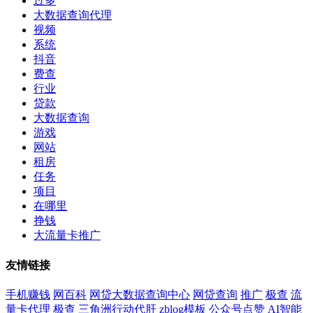
过多
大数据查询代理
视频
系统
抖音
费查
行业
贷款
大数据查询
游戏
网站
租房
任务
项目
在哪里
挣钱
大流量卡推广
友情链接
手机赚钱
网百科
网贷大数据查询中心
网贷查询
推广
极查
流
量卡代理
极查
三角洲行动代肝
zblog模板
公众号点赞
AI智能