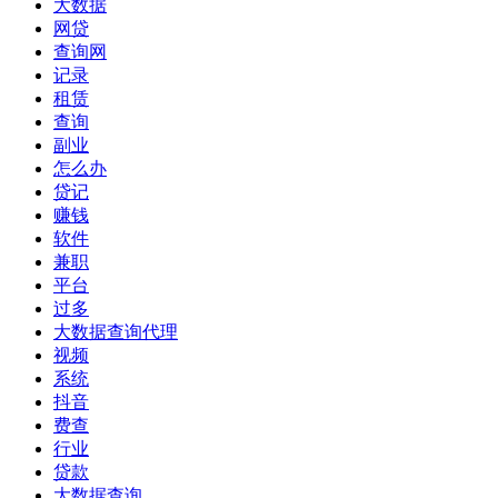
大数据
网贷
查询网
记录
租赁
查询
副业
怎么办
贷记
赚钱
软件
兼职
平台
过多
大数据查询代理
视频
系统
抖音
费查
行业
贷款
大数据查询