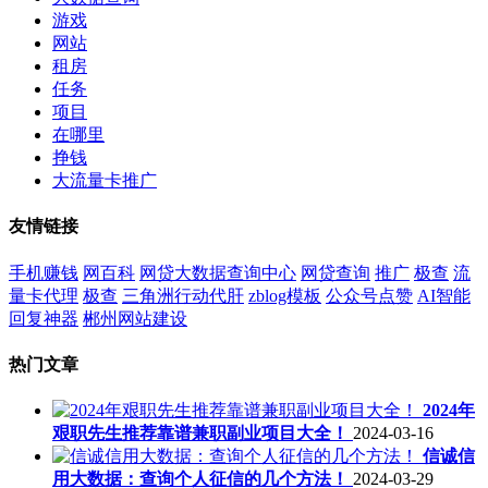
游戏
网站
租房
任务
项目
在哪里
挣钱
大流量卡推广
友情链接
手机赚钱
网百科
网贷大数据查询中心
网贷查询
推广
极查
流
量卡代理
极查
三角洲行动代肝
zblog模板
公众号点赞
AI智能
回复神器
郴州网站建设
热门文章
2024年
艰职先生推荐靠谱兼职副业项目大全！
2024-03-16
信诚信
用大数据：查询个人征信的几个方法！
2024-03-29