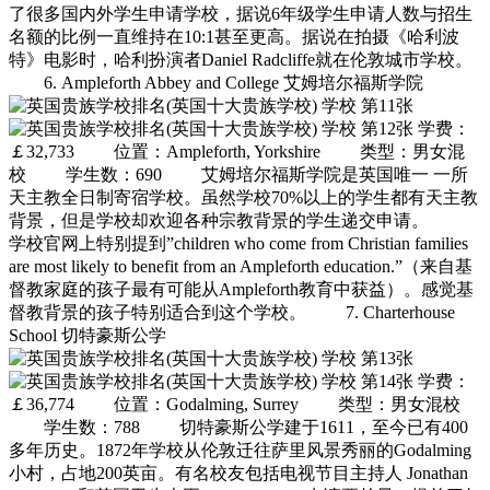
了很多国内外学生申请学校，据说6年级学生申请人数与招生
名额的比例一直维持在10:1甚至更高。据说在拍摄《哈利波
特》电影时，哈利扮演者Daniel Radcliffe就在伦敦城市学校。
6. Ampleforth Abbey and College 艾姆培尔福斯学院
学费：
￡32,733 位置：Ampleforth, Yorkshire 类型：男女混
校 学生数：690 艾姆培尔福斯学院是英国唯一 一所
天主教全日制寄宿学校。虽然学校70%以上的学生都有天主教
背景，但是学校却欢迎各种宗教背景的学生递交申请。
学校官网上特别提到”children who come from Christian families
are most likely to benefit from an Ampleforth education.”（来自基
督教家庭的孩子最有可能从Ampleforth教育中获益）。感觉基
督教背景的孩子特别适合到这个学校。 7. Charterhouse
School 切特豪斯公学
学费：
￡36,774 位置：Godalming, Surrey 类型：男女混校
学生数：788 切特豪斯公学建于1611，至今已有400
多年历史。1872年学校从伦敦迁往萨里风景秀丽的Godalming
小村，占地200英亩。有名校友包括电视节目主持人 Jonathan