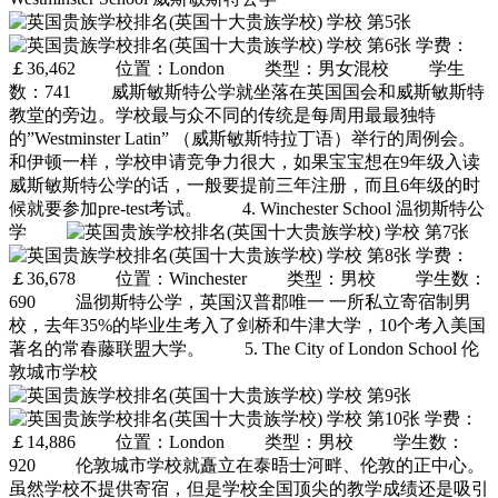
学费：
￡36,462 位置：London 类型：男女混校 学生
数：741 威斯敏斯特公学就坐落在英国国会和威斯敏斯特
教堂的旁边。学校最与众不同的传统是每周用最最独特
的”Westminster Latin” （威斯敏斯特拉丁语）举行的周例会。
和伊顿一样，学校申请竞争力很大，如果宝宝想在9年级入读
威斯敏斯特公学的话，一般要提前三年注册，而且6年级的时
候就要参加pre-test考试。 4. Winchester School 温彻斯特公
学
学费：
￡36,678 位置：Winchester 类型：男校 学生数：
690 温彻斯特公学，英国汉普郡唯一 一所私立寄宿制男
校，去年35%的毕业生考入了剑桥和牛津大学，10个考入美国
著名的常春藤联盟大学。 5. The City of London School 伦
敦城市学校
学费：
￡14,886 位置：London 类型：男校 学生数：
920 伦敦城市学校就矗立在泰晤士河畔、伦敦的正中心。
虽然学校不提供寄宿，但是学校全国顶尖的教学成绩还是吸引