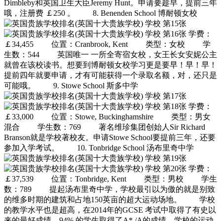
Dimbleby和英国卫生大臣Jeremy Hunt。申请要趁早，提前三年
哦，注册费 ￡250 。 8. Benenden School 博耐顿女校
学费：
￡34,455 位置：Cranbrook, Kent 类型：女校 学
生数：544 英国唯一 一所全寄宿女校，女王长女安妮公主
就曾在该校读书。想要到博耐顿女校学习更是要早！早！早！
提前四年就要申请，才有可能获得一个录取名额，对，还只是
可能哦。 9. Stowe School 斯多中学
学费：
￡33,000 位置：Stowe, Buckinghamshire 类型：男女
混合 学生数：769 著名维珍集团创始人Sir Richard
Branson就是学校著校友。申请Stowe School要提前三年，还要
参加入学考试。 10. Tonbridge School 汤布里奇中学
学费：
￡37,539 位置：Tonbridge, Kent 类型：男校 学生
数：789 提起汤布里奇中学，学校最引以为傲的就是别致
的维多时期的建筑和占地150英亩的超大运动场地。 学校
的教学水平也是超高，在2014年的GCSE 考试中取得了有史以
来的最好成绩，94% 的学生取得了A* /A的成绩。学校的运动