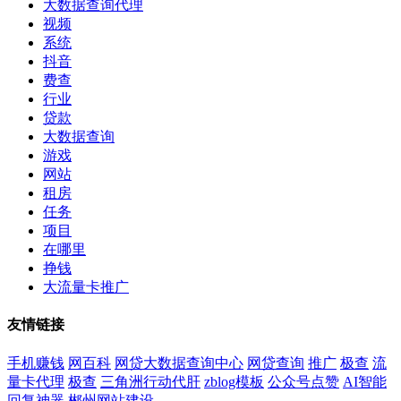
大数据查询代理
视频
系统
抖音
费查
行业
贷款
大数据查询
游戏
网站
租房
任务
项目
在哪里
挣钱
大流量卡推广
友情链接
手机赚钱
网百科
网贷大数据查询中心
网贷查询
推广
极查
流
量卡代理
极查
三角洲行动代肝
zblog模板
公众号点赞
AI智能
回复神器
郴州网站建设