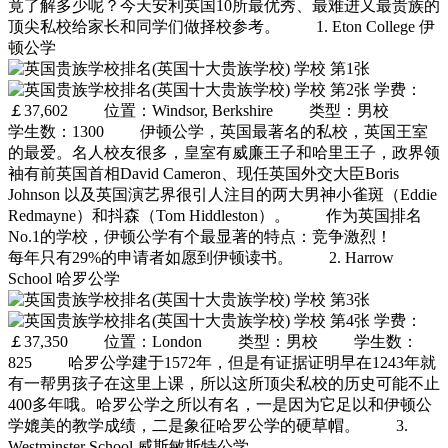
竟了解多少呢？今天安利英国10所最优秀、最难进又最贵族的
顶尖私校给家长和同学们做择校参考。 1. Eton College 伊
顿公学
学费：
￡37,602 位置：Windsor, Berkshire 类型：男校
学生数：1300 伊顿公学，英国最著名的私校，英国王室
的最爱。名人校友很多，皇室有威廉王子和哈里王子，政界领
袖有前英国首相David Cameron、现任英国外交大臣Boris
Johnson 以及英国演艺界很引人注目的两大男神小雀斑（Eddie
Redmayne）和抖森（Tom Hiddleston）。 作为英国排名
No.1的学校，伊顿公学有个最显著的特点：竞争激烈！
每年只有29%的申请者如愿到伊顿读书。 2. Harrow
School 哈罗公学
学费：
￡37,350 位置：London 类型：男校 学生数：
825 哈罗公学建于1572年，但是有证据证明早在1243年就
有一帮男孩子在这里上课，所以这所顶尖私校的历史可能不止
400多年哦。哈罗公学之所以有名，一是因为它足以和伊顿公
学媲美的教学成绩，二是象征哈罗公学的硬草帽。 3.
Westminster School 威斯敏斯特公学