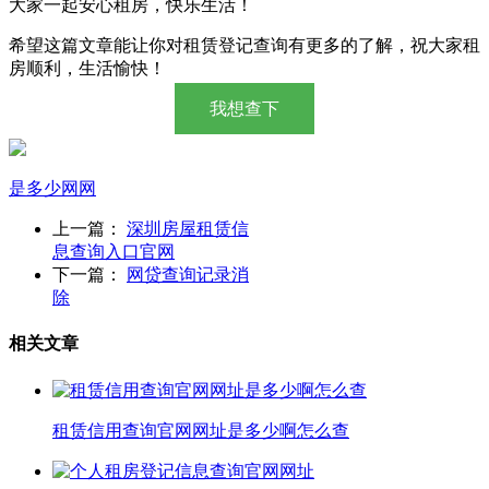
大家一起安心租房，快乐生活！
希望这篇文章能让你对租赁登记查询有更多的了解，祝大家租
房顺利，生活愉快！
我想查下
是多少
网网
上一篇：
深圳房屋租赁信
息查询入口官网
下一篇：
网贷查询记录消
除
相关文章
租赁信用查询官网网址是多少啊怎么查