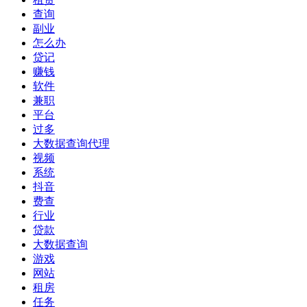
查询
副业
怎么办
贷记
赚钱
软件
兼职
平台
过多
大数据查询代理
视频
系统
抖音
费查
行业
贷款
大数据查询
游戏
网站
租房
任务