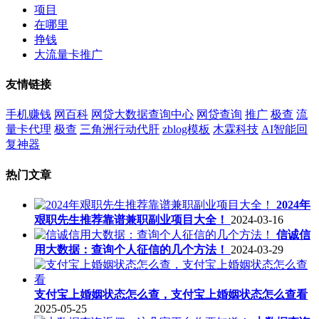
项目
在哪里
挣钱
大流量卡推广
友情链接
手机赚钱
网百科
网贷大数据查询中心
网贷查询
推广
极查
流
量卡代理
极查
三角洲行动代肝
zblog模板
木霖科技
AI智能回
复神器
热门文章
2024年
艰职先生推荐靠谱兼职副业项目大全！
2024-03-16
信诚信
用大数据：查询个人征信的几个方法！
2024-03-29
支付宝上婚姻状态怎么查，支付宝上婚姻状态怎么查看
2025-05-25