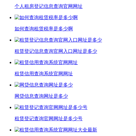
个人租房登记信息查询官网网址
如何查询租赁税率是多少啊
租赁登记信息查询官网入口网址是多少
租赁信用查询系统官网网址
网贷信息查询网址是多少
租赁登记查询官网网址是多少号