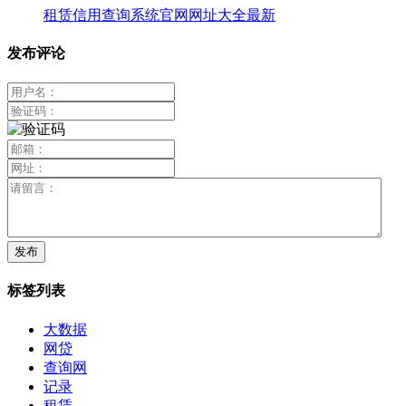
租赁信用查询系统官网网址大全最新
发布评论
标签列表
大数据
网贷
查询网
记录
租赁