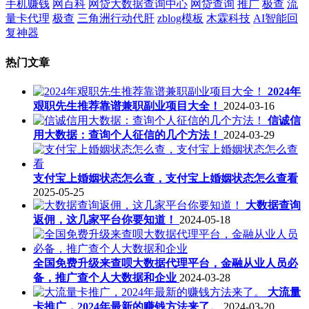
手机赚钱
网百科
网贷大数据查询中心
网贷查询
推广
极查
流
量卡代理
极查
三角洲行动代肝
zblog模板
木霖科技
AI智能回
复神器
热门文章
2024年
艰职先生推荐靠谱兼职副业项目大全！
2024-03-16
信诚信
用大数据：查询个人征信的几个方法！
2024-03-29
支付宝上婚姻状态怎么查，支付宝上婚姻状态怎么查看
2025-05-25
大数据查询
返佣，这几家平台你要知道！
2024-05-18
全国免费升级来查呗大数据代理平台，金融从业人员必
备，推广查个人大数据和企业
2024-03-28
大流量
卡推广，2024年最新的赚钱方法来了。
2024-03-20