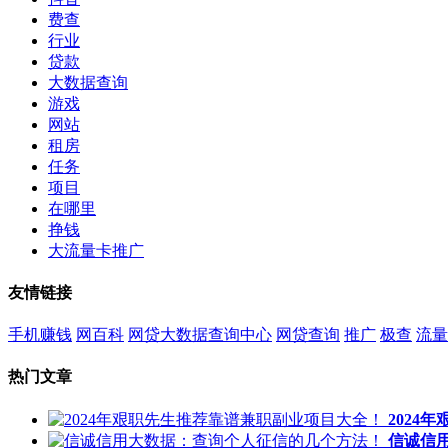
费查
行业
贷款
大数据查询
游戏
网站
租房
任务
项目
在哪里
挣钱
大流量卡推广
友情链接
手机赚钱
网百科
网贷大数据查询中心
网贷查询
推广
极查
流量
热门文章
2024
信诚信