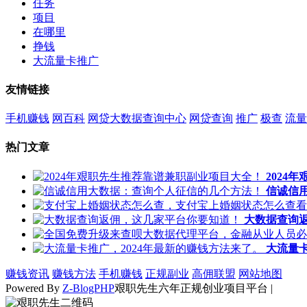
任务
项目
在哪里
挣钱
大流量卡推广
友情链接
手机赚钱
网百科
网贷大数据查询中心
网贷查询
推广
极查
流量
热门文章
2024
信诚信
大数据查询
大流量卡
赚钱资讯
赚钱方法
手机赚钱
正规副业
高佣联盟
网站地图
Powered By
Z-BlogPHP
艰职先生六年正规创业项目平台 |