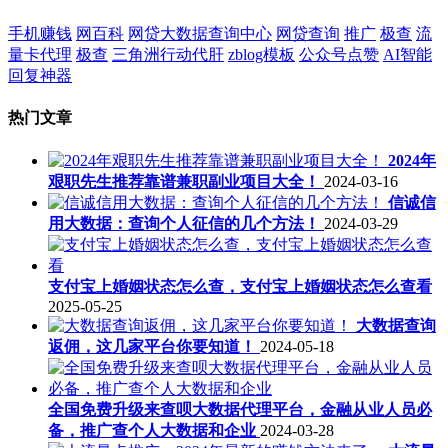
手机赚钱
网百科
网贷大数据查询中心
网贷查询
推广
极查
流
量卡代理
极查
三角洲行动代肝
zblog模板
公众号点赞
AI智能
回复神器
热门文章
2024年
艰职先生推荐靠谱兼职副业项目大全！
2024-03-16
信诚信
用大数据：查询个人征信的几个方法！
2024-03-29
支付宝上婚姻状态怎么查，支付宝上婚姻状态怎么查看
2025-05-25
大数据查询
返佣，这几家平台你要知道！
2024-05-18
全国免费升级来查呗大数据代理平台，金融从业人员必
备，推广查个人大数据和企业
2024-03-28