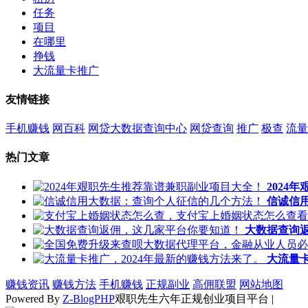
任务
项目
在哪里
挣钱
大流量卡推广
友情链接
手机赚钱
网百科
网贷大数据查询中心
网贷查询
推广
极查
流量
热门文章
2024
信诚信
大数据查询
大流量卡
赚钱资讯
赚钱方法
手机赚钱
正规副业
高佣联盟
网站地图
Powered By
Z-BlogPHP
艰职先生六年正规创业项目平台 |