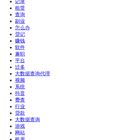
记录
租赁
查询
副业
怎么办
贷记
赚钱
软件
兼职
平台
过多
大数据查询代理
视频
系统
抖音
费查
行业
贷款
大数据查询
游戏
网站
租房